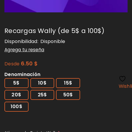
Recargas Wally (de 5$ a 100$)
Disponibilidad:
Disponible
Agrega tu reseña
6.50
$
Desde
Denominación
5$
10$
15$
Wishl
20$
25$
50$
100$