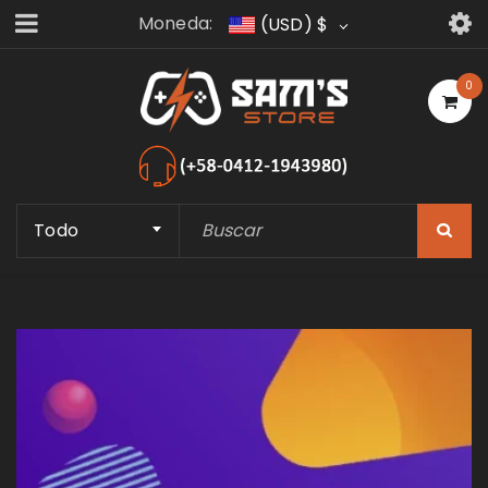
Moneda:
(USD)
$
0
Todo