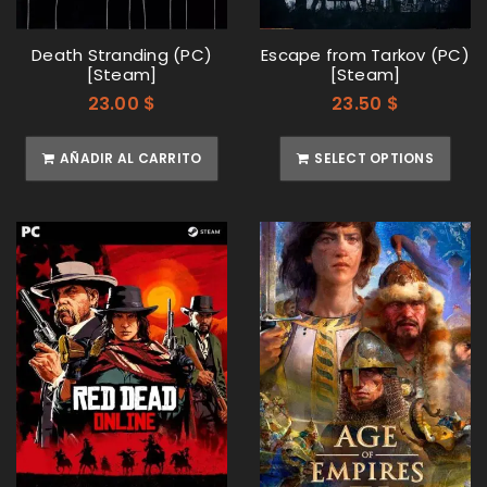
Death Stranding (PC)
Escape from Tarkov (PC)
ACCEDER
[Steam]
[Steam]
23.00
$
23.50
$
Nombre de usuario o correo electrónico
*
AÑADIR AL CARRITO
SELECT OPTIONS
Contraseña
*
Recuérdame
ACCEDER