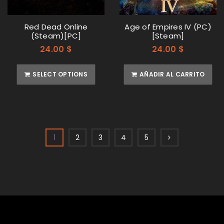
¿OLVIDASTE LA CONTRASEÑA?
Red Dead Online
Age of Empires IV (PC)
(Steam)[PC]
[Steam]
24.00
$
24.00
$
REGISTRARSE
SELECT OPTIONS
AÑADIR AL CARRITO
Dirección de correo electrónico
*
Contraseña
*
1
2
3
4
5