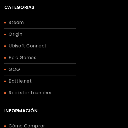
Sus datos personales se utilizarán para
CATEGORIAS
respaldar su experiencia en este sitio web,
para administrar el acceso a su cuenta y
Steam
para otros fines descritos en nuestra
política de privacidad
.
Origin
Ubisoft Connect
REGISTRARSE
Epic Games
GOG
Battle.net
Rockstar Launcher
INFORMACIÓN
Cómo Comprar