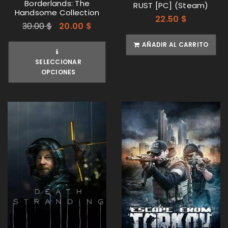
Borderlands: The
RUST [PC] (Steam)
Handsome Collection
22.50
$
30.00
$
20.00
$
AÑADIR AL CARRITO
SELECCIONAR
OPCIONES