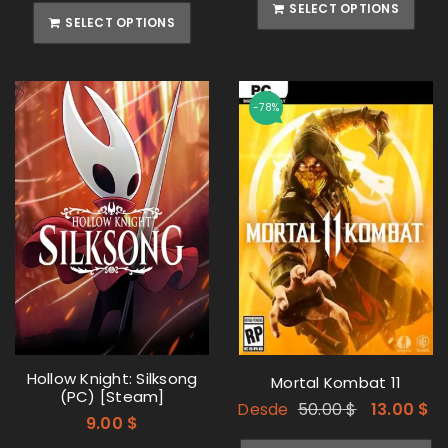
SELECT OPTIONS
SELECT OPTIONS
-78%
Hollow Knight: Silksong
Mortal Kombat 11
(PC) [Steam]
Desde
50.00
$
13.00
$
9.00
$