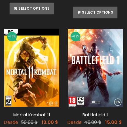
SELECT OPTIONS
SELECT OPTIONS
-78%
-62%
Mortal Kombat 11
Battlefield 1
Desde
50.00
$
13.00
$
Desde
40.00
$
15.00
$