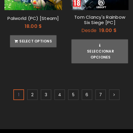
Tom Clancy's Rainbow
Palworld (PC) [Steam]
Six Siege [PC]
18.00
$
Desde
19.00
$
SELECT OPTIONS
SELECCIONAR
OPCIONES
1
2
3
4
5
6
7