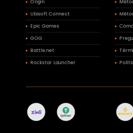
Origin
Méto
¿OLVIDASTE LA CONTRASEÑA?
Ubisoft Connect
Méto
Epic Games
Cómo
GOG
Pregu
Battle.net
Térmi
Rockstar Launcher
Polít