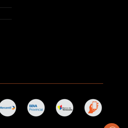
cidad
.