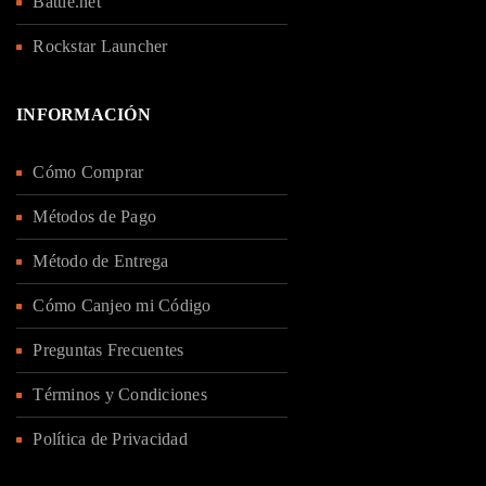
Battle.net
Dirección de correo electrónico
*
Rockstar Launcher
INFORMACIÓN
Contraseña
*
Cómo Comprar
Métodos de Pago
Método de Entrega
Cómo Canjeo mi Código
Sus datos personales se utilizarán para respaldar su
Preguntas Frecuentes
experiencia en este sitio web, para administrar el
Términos y Condiciones
acceso a su cuenta y para otros fines descritos en
nuestra
política de privacidad
.
Política de Privacidad