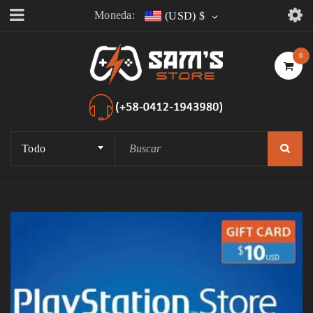
Moneda:
(USD)
$
0
Todo