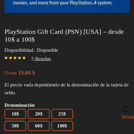
PlayStation Gift Card (PSN) [USA] – desde
10$ a 100$
Disponibilidad:
Disponible
5
Reseñas
Valorado
5
5.00
13.06
$
sobre 5
Desde
basado en
puntuaciones
El precio varía dependiendo de la denominación de la tarjeta de
de clientes
saldo.
Denominación
10$
20$
25$
Wishli
50$
60$
100$