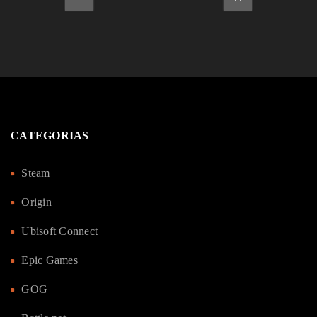
Contraseña
*
CATEGORIAS
Steam
Recuérdame
ACCEDER
Origin
Ubisoft Connect
¿OLVIDASTE LA CONTRASEÑA?
Epic Games
GOG
REGISTRARSE