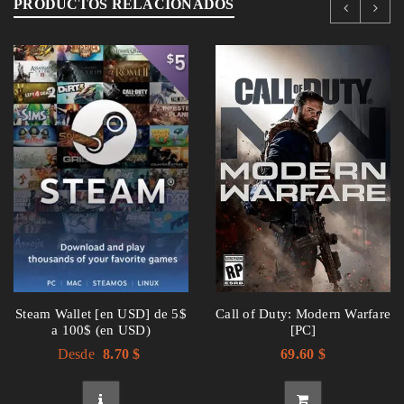
PRODUCTOS RELACIONADOS
Steam Wallet [en USD] de 5$
Call of Duty: Modern Warfare
ACCEDER
a 100$ (en USD)
[PC]
Desde
8.70
$
69.60
$
Nombre de usuario o correo electrónico
*