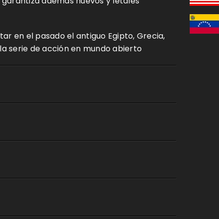
t garantiza además nuevos y letales
ar en el pasado el antiguo Egipto, Grecia,
e la serie de acción en mundo abierto
tilizarán para respaldar su
 web, para administrar el
 otros fines descritos en
cidad
.