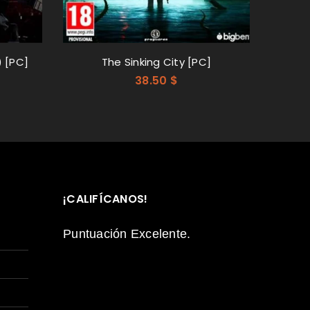
) [PC]
The Sinking City [PC]
Sta
38.50
$
De
¡CALIFÍCANOS!
Puntuación Excelente.