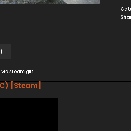
Cat
Shar
)
 via steam gift
PC) [Steam]