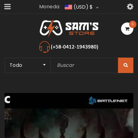
Moneda:
(USD)
$
0
Todo