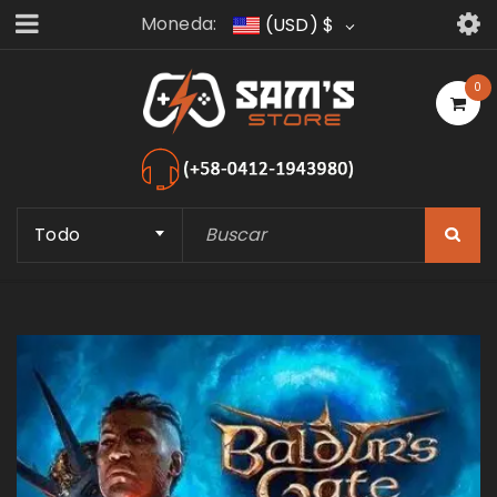
Moneda:
(USD)
$
0
Todo