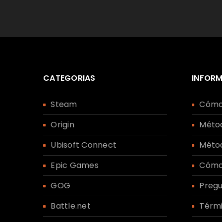
ACCEDER
¿OLVIDASTE LA CONTRASEÑA?
CATEGORIAS
INFOR
Steam
Cómo
Origin
Méto
Ubisoft Connect
Méto
Epic Games
Cómo
GOG
Pregu
Battle.net
Térmi