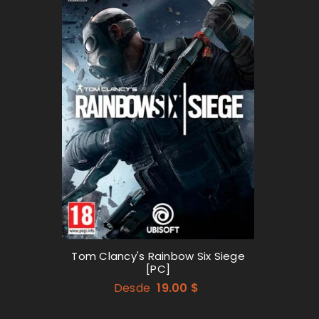
ACCEDER
Nombre de usuario o correo
o
Contraseña
*
Tom Clancy's Rainbow Six Siege
[PC]
Desde
19.00
$
res