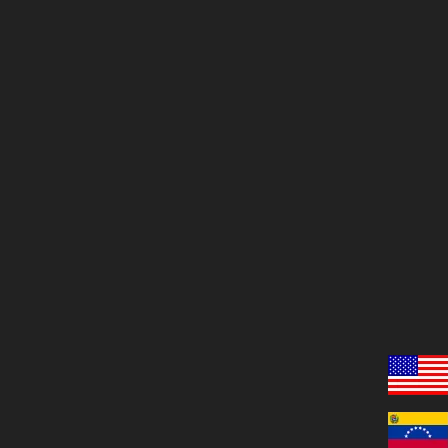
trónico
*