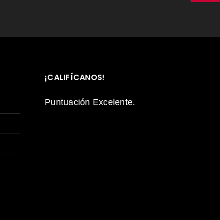
tilizarán para respaldar su
 web, para administrar el
 otros fines descritos en
cidad
.
¡CALIFÍCANOS!
Puntuación Excelente.