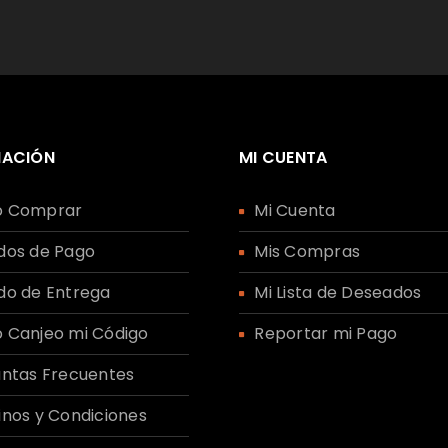
Sus datos personales se u
Recuérdame
experiencia en este sitio
acceso a su cuenta y para
nuestra
política de priva
MACIÓN
MI CUENTA
REGISTRARSE
 Comprar
Mi Cuenta
dos de Pago
Mis Compras
do de Entrega
Mi Lista de Deseados
 Canjeo mi Código
Reportar mi Pago
ntas Frecuentes
nos y Condiciones