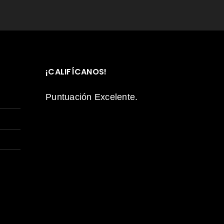
tilizarán para respaldar su
 web, para administrar el
 otros fines descritos en
cidad
.
¡CALIFÍCANOS!
Puntuación Excelente.