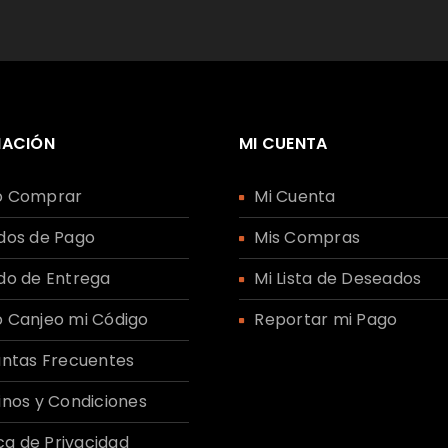
Sus datos personales se u
Recuérdame
experiencia en este sitio
acceso a su cuenta y para
nuestra
política de priva
MACIÓN
MI CUENTA
REGISTRARSE
 Comprar
Mi Cuenta
dos de Pago
Mis Compras
do de Entrega
Mi Lista de Deseados
 Canjeo mi Código
Reportar mi Pago
ntas Frecuentes
nos y Condiciones
ica de Privacidad