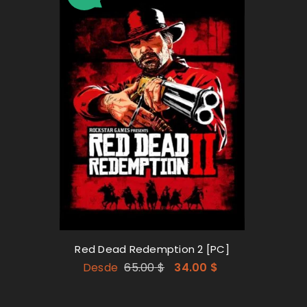
ACCEDER
Nombre de usuario o correo
o
Contraseña
*
Red Dead Redemption 2 [PC]
Desde
65.00
$
34.00
$
res