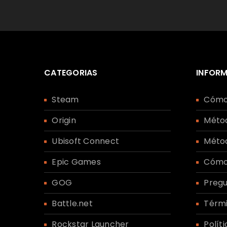
ACCEDER
¿OLVIDASTE LA CONTRASEÑA?
CATEGORIAS
INFOR
Steam
Cómo
Origin
Méto
Ubisoft Connect
Méto
Epic Games
Cómo
GOG
Pregu
Battle.net
Térmi
Rockstar Launcher
Polít