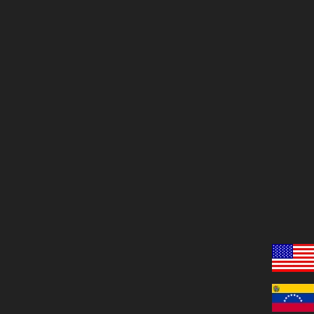
trónico
*