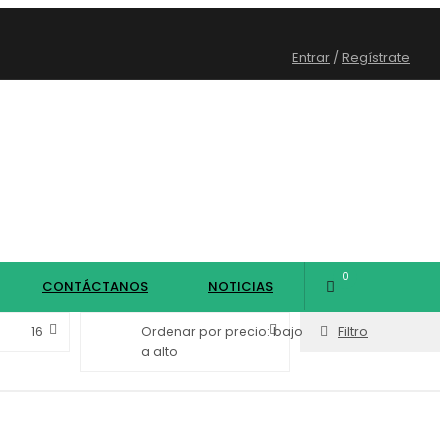
Entrar
/
Regístrate
0
CONTÁCTANOS
NOTICIAS
Filtro
16
Ordenar por precio: bajo
a alto