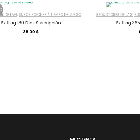
O
,
,
S DE LAG
SUSCRIPCIONES / TIEMPO DE JUEGO
REDUCTORES DE LAG
SU
ExitLag 180 Días Suscripción
ExitLag 365
38.00
$
REGISTRARSE
Obligatorio
trónico
*
Dirección de correo electróni
Obligatorio
Contraseña
*
Sus datos personales se utiliza
en este sitio web, para adminis
MI CUENTA