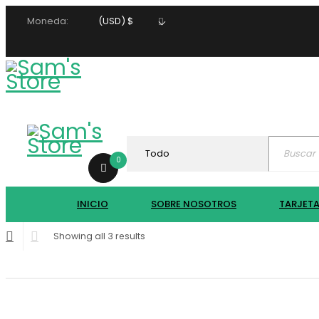
Moneda:
(USD)
$
0
INICIO
SOBRE NOSOTROS
TARJET
Sorted
Showing all 3 results
by
price:
low
to