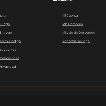
otros fines descritos en nuestr
prar
Mi Cuenta
Registrarse
e Pago
Mis Compras
Entrega
Mi Lista de Deseados
eo mi Código
Reportar mi Pago
Frecuentes
 Condiciones
 Privacidad