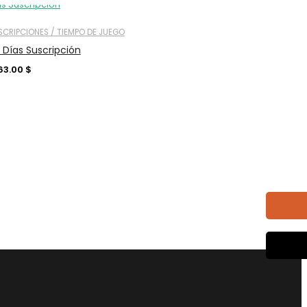
SCRIPCIONES / TIEMPO DE JUEGO
 Días Suscripción
63.00
$
Obligatorio
co
*
rán para respaldar su experiencia
trar el acceso a su cuenta y para