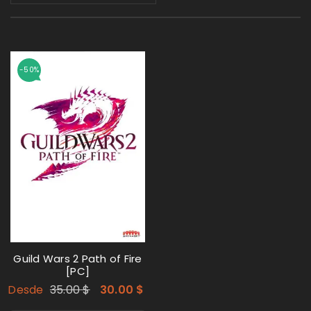
-50%
Guild Wars 2 Path of Fire
[PC]
Desde
35.00
$
30.00
$