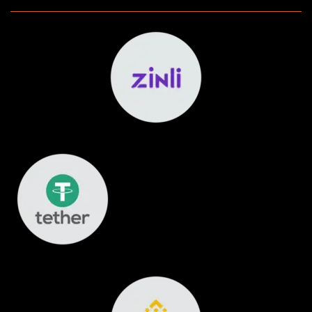
Recuérdame
ACCEDER
¿OLVIDASTE LA CONTRASEÑA?
REGISTRARSE
Dirección de correo electrónico
*
Contraseña
*