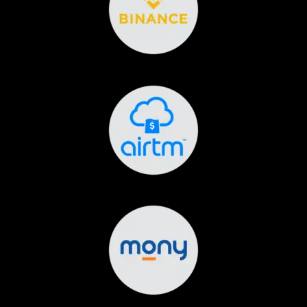
Sus datos personales se utilizarán para
respaldar su experiencia en este sitio web,
para administrar el acceso a su cuenta y
para otros fines descritos en nuestra
política de privacidad
.
REGISTRARSE