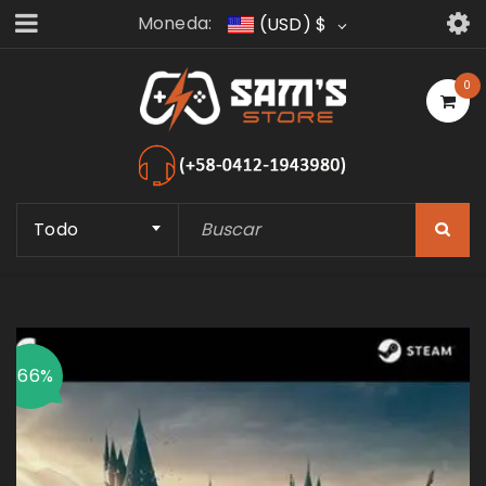
Moneda:
(USD)
$
0
Todo
-66%