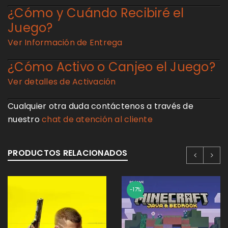
¿Cómo y Cuándo Recibiré el
Juego?
ACCEDER
Ver Información de Entrega
Nombre de usuario o correo electrónico
*
¿Cómo Activo o Canjeo el Juego?
Ver detalles de Activación
Cualquier otra duda contáctenos a través de
Contraseña
*
nuestro
chat de atención al cliente
PRODUCTOS RELACIONADOS
-17%
Recuérdame
ACCEDER