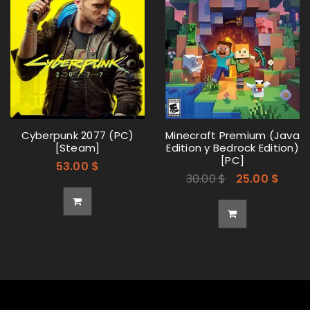
¿OLVIDASTE LA CONTRASEÑA?
REGISTRARSE
Dirección de correo electrónico
*
Cyberpunk 2077 (PC)
Minecraft Premium (Java
[Steam]
Edition y Bedrock Edition)
[PC]
53.00
$
30.00
$
25.00
$
Contraseña
*